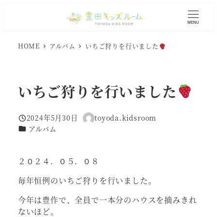
メ
イ
MENU
ン
コ
HOME
アルバム
いちご狩りを行いました
ン
テ
ン
いちご狩りを行いました
ツ
へ
移
2024年5月30日
toyoda.kidsroom
投稿日
著
動
カテゴリー
アルバム
者
２０２４．０５．０８
毎年恒例のいちご狩りを行いました。
今年は豊作で、全員で一本分のハウスを摘みきれ
ないほど。