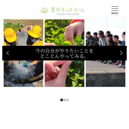
メ
イ
MENU
ン
コ
ン
テ
ン
ツ
へ
移
動