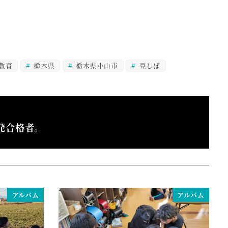
教育
栃木県
栃木県小山市
豆しば
発合格者。
アルバム
アルバム