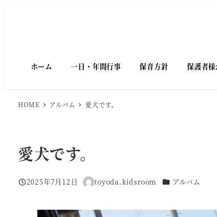
メ
イ
ン
コ
ン
テ
ホーム
一日・年間行事
保育方針
保護者様
ン
ツ
へ
HOME
アルバム
愛犬です。
移
動
愛犬です。
カテゴリー
2025年7月12日
toyoda.kidsroom
アルバム
投稿日
著
者