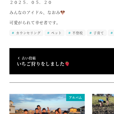
２０２５．０５．２０
みんなのアイドル、なおみ
可愛がられて幸せ者です。
カウンセリング
ペット
不登校
子育て
古い投稿
いちご狩りをしました
アルバム