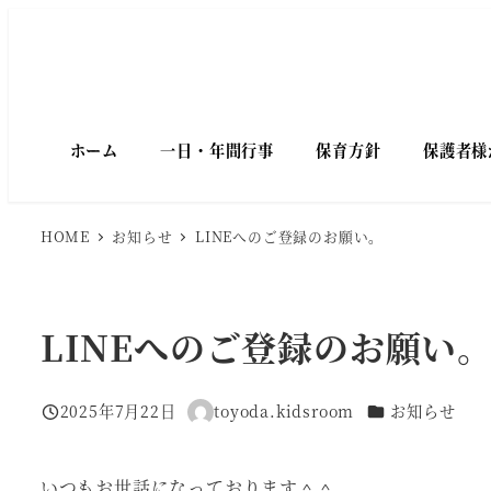
メ
イ
ン
コ
ン
テ
ホーム
一日・年間行事
保育方針
保護者様
ン
ツ
へ
HOME
お知らせ
LINEへのご登録のお願い。
移
動
LINEへのご登録のお願い
カテゴリー
2025年7月22日
toyoda.kidsroom
お知らせ
投稿日
著
者
いつもお世話になっております＾＾