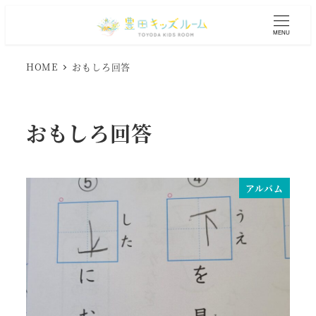
メ
イ
MENU
ン
コ
HOME
おもしろ回答
ン
テ
ン
おもしろ回答
ツ
へ
移
動
アルバム