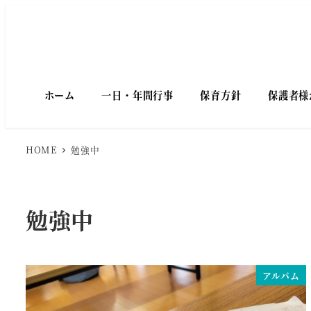
メ
イ
ン
コ
ン
テ
ホーム
一日・年間行事
保育方針
保護者様
ン
ツ
へ
HOME
勉強中
移
動
勉強中
アルバム