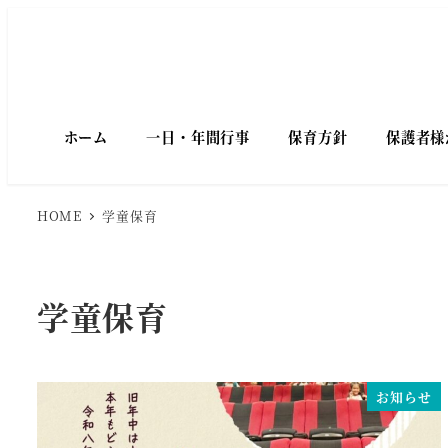
メ
イ
ン
コ
ン
テ
ホーム
一日・年間行事
保育方針
保護者様
ン
ツ
へ
HOME
学童保育
移
動
学童保育
お知らせ