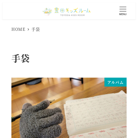
メ
イ
MENU
ン
コ
HOME
手袋
ン
テ
ン
手袋
ツ
へ
移
動
アルバム