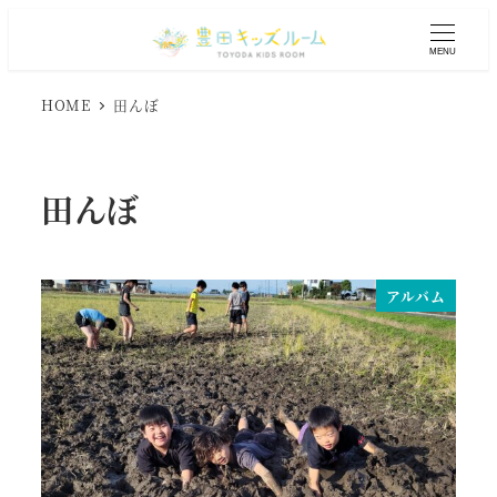
メ
イ
MENU
ン
コ
HOME
田んぼ
ン
テ
ン
田んぼ
ツ
へ
移
動
アルバム